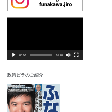
動
画
プ
レ
ー
ヤ
00:00
01:20
ー
政策ビラのご紹介