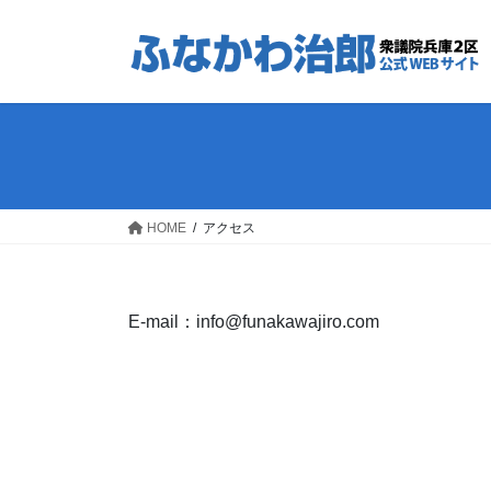
コ
ナ
ン
ビ
テ
ゲ
ン
ー
ツ
シ
へ
ョ
ス
ン
キ
に
ッ
移
HOME
アクセス
プ
動
E-mail：info@funakawajiro.com